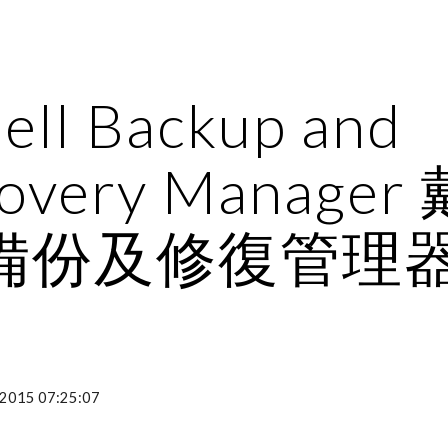
ip to main content
Skip to navigat
ell Backup and 
overy Manager
備份及修復管理
-2015 07:25:07