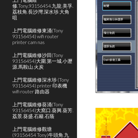
修.Tony.93156454.九龍.美孚.
荔枝角.長沙灣.深水埗.大角
咀
上門電腦維修東涌(Tony
93156454) wifi router
printer cam nas
上門電腦維修沙田(Tony
93156454)大圍.第一城.小瀝
源.馬鞍山.火炭
上門電腦維修深水埗 (Tony
93156454) printer 印表機
wifi router 路由器
上門電腦維修葵涌(Tony
93156454)大窩口.葵興.葵芳.
荔景.葵盛.石籬.石蔭
上門電腦維修觀塘
(93156454 Tony)牛頭角.九