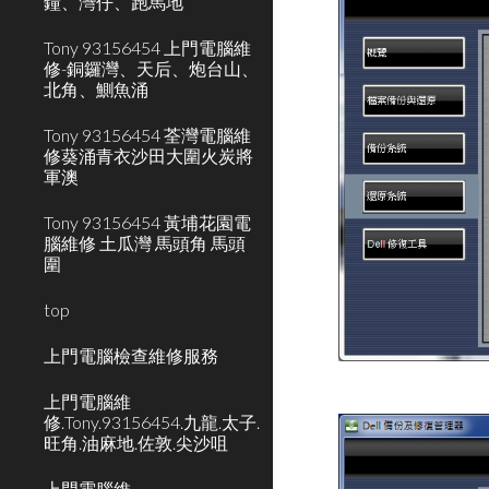
鐘、灣仔、跑馬地
Tony 93156454 上門電腦維
修-銅鑼灣、天后、炮台山、
北角、鰂魚涌
Tony 93156454 荃灣電腦維
修葵涌青衣沙田大圍火炭將
軍澳
Tony 93156454 黃埔花園電
腦維修 土瓜灣 馬頭角 馬頭
圍
top
上門電腦檢查維修服務
上門電腦維
修.Tony.93156454.九龍.太子.
旺角.油麻地.佐敦.尖沙咀
上門電腦維