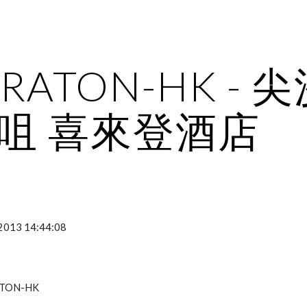
ip to main content
Skip to navigat
RATON-HK - 
咀 喜來登酒店
-2013 14:44:08
RATON-HK