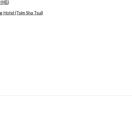
沙咀)
 Hotel (Tsim Sha Tsui)