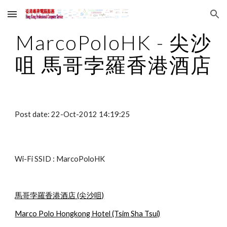
Skip to main content
Skip to navigation
MarcoPoloHK - 尖沙
咀 馬哥孛羅香港酒店
Post date: 22-Oct-2012 14:19:25
Wi-Fi SSID : MarcoPoloHK
馬哥孛羅香港酒店 (尖沙咀)
Marco Polo Hongkong Hotel (Tsim Sha Tsui)