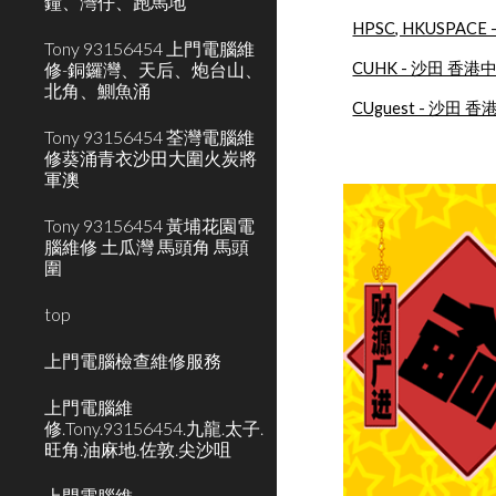
鐘、灣仔、跑馬地
HPSC, HKUSP
Tony 93156454 上門電腦維
修-銅鑼灣、天后、炮台山、
CUHK - 沙田 香
北角、鰂魚涌
CUguest - 沙田
Tony 93156454 荃灣電腦維
修葵涌青衣沙田大圍火炭將
軍澳
Tony 93156454 黃埔花園電
腦維修 土瓜灣 馬頭角 馬頭
圍
top
上門電腦檢查維修服務
上門電腦維
修.Tony.93156454.九龍.太子.
旺角.油麻地.佐敦.尖沙咀
上門電腦維