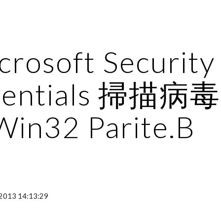
ip to main content
Skip to navigat
crosoft Security 
sentials 掃描病毒 
Win32 Parite.B
-2013 14:13:29